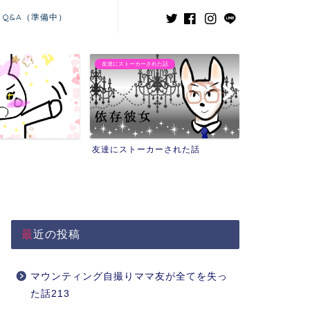
Q&A（準備中）
友達にストーカーされた話
義兄嫁との闘い
友達にストーカーされた話
義兄嫁との闘
最近の投稿
マウンティング自撮りママ友が全てを失っ
た話213