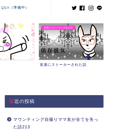
Q&A（準備中）
友達にストーカーされた話
義兄嫁との闘い
友達にストーカーされた話
義兄嫁との闘
最近の投稿
マウンティング自撮りママ友が全てを失っ
た話213