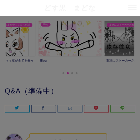
どす黒 まどな
Blog
りママ友が全てを失った話
友達にストーカーされた話
撮りママ友が全てを失っ
Blog
友達にストーカーされ
Q&A（準備中）