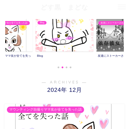
どす黒 まどな
Blog
りママ友が全てを失った話
友達にストーカーされた話
撮りママ友が全てを失っ
Blog
友達にストーカーされ
― ARCHIVES ―
2024年 12月
マウンティング自撮りママ友が全てを失った話