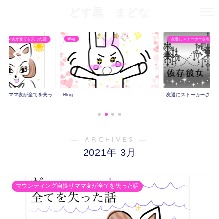
どす黒 まどな
Blog
りママ友が全てを失った話
友達にストーカーされた話
撮りママ友が全てを失っ
Blog
友達にストーカーされ
― ARCHIVES ―
2021年 3月
マウンティング自撮りママ友が全てを失った話