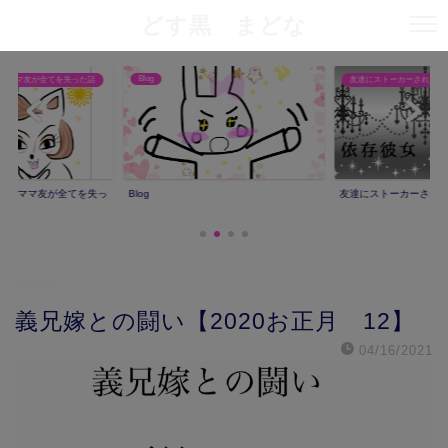
どす黒 まどな
Blog
りママ友が全てを失った話
友達にストーカーされた話
撮りママ友が全てを失っ
Blog
友達にストーカーされ
漫画
義兄嫁との闘い【2020お正月 12】
04/16/2021