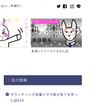
Q&A（準備中）
れた話
義兄嫁との闘い
カーされた話
義兄嫁との闘い
最近の投稿
マウンティング自撮りママ友が全てを失っ
た話213