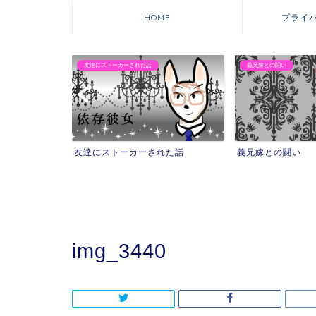
HOME
プライ
義兄嫁との闘い
マウンティング自撮り
された話
義兄嫁との闘い
マウンティング
を失った話
img_3440