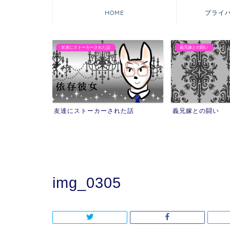
HOME
プライ
た話
義兄嫁との闘い
マウンティング自撮
ーされた話
義兄嫁との闘い
マウンティン
を失った話
img_0305