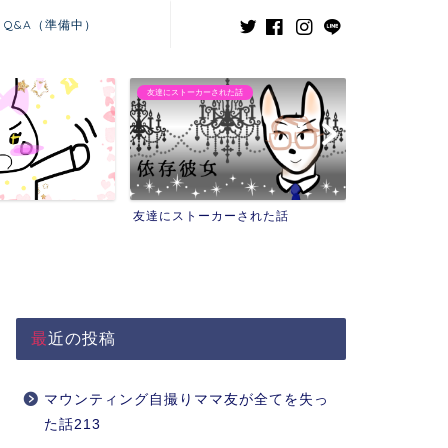
Q&A（準備中）
ーされた話
義兄嫁との闘い
ーカーされた話
義兄嫁との闘い
最近の投稿
マウンティング自撮りママ友が全てを失っ
た話213