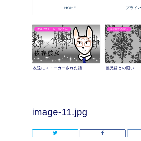
HOME
プライ
義兄嫁との闘い
マウンティング自撮りママ
れた話
義兄嫁との闘い
マウンティング自
を失った話
image-11.jpg