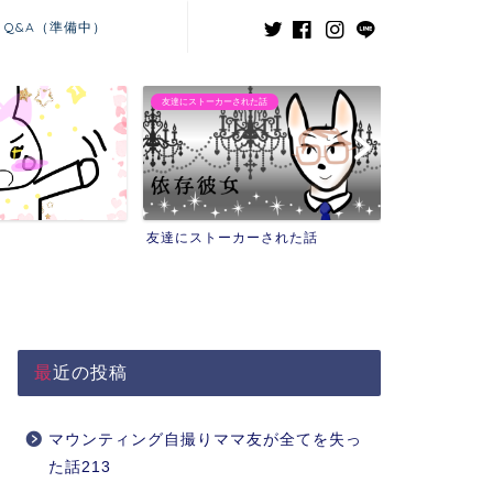
Q&A（準備中）
た話
義兄嫁との闘い
ーされた話
義兄嫁との闘い
最近の投稿
マウンティング自撮りママ友が全てを失っ
た話213