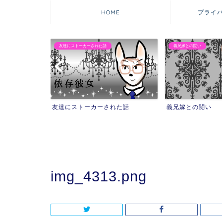
HOME
プライ
た話
義兄嫁との闘い
マウンティング自撮
ーされた話
義兄嫁との闘い
マウンティン
を失った話
img_4313.png