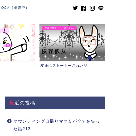
Q&A（準備中）
ーされた話
義兄嫁との闘い
ーカーされた話
義兄嫁との闘い
最近の投稿
マウンティング自撮りママ友が全てを失っ
た話213