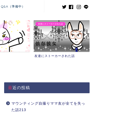
Q&A（準備中）
友達にストーカーされた話
義兄嫁との闘い
友達にストーカーされた話
義兄嫁との闘
最近の投稿
マウンティング自撮りママ友が全てを失っ
た話213