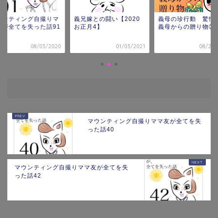
ウンティング自撮りマ
義兄嫁との闘い【2020
義母の珍行動 驚愕
友が全てを失った話91
お正月4】
義母からの贈り物②
08/03/2020
01/03/2021
08/27/
マウンティング自撮りママ友が全てを失
った話40
マウンティング自撮りママ友が全てを失
った話42