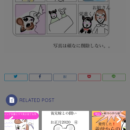
RELATED POST
Blog
ンティング自撮りママ友が全てを失
漫画
話