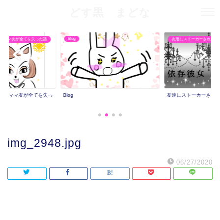
どす黒 まどな
Blog
りママ友が全てを失った話
友達にストーカーされた話
撮りママ友が全てを失っ
Blog
友達にストーカーされ
img_2948.jpg
06/27/2020