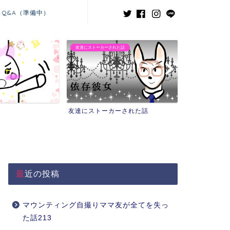
Q&A（準備中）
た話
義兄嫁との闘い
ーされた話
義兄嫁との闘い
最近の投稿
マウンティング自撮りママ友が全てを失っ
た話213