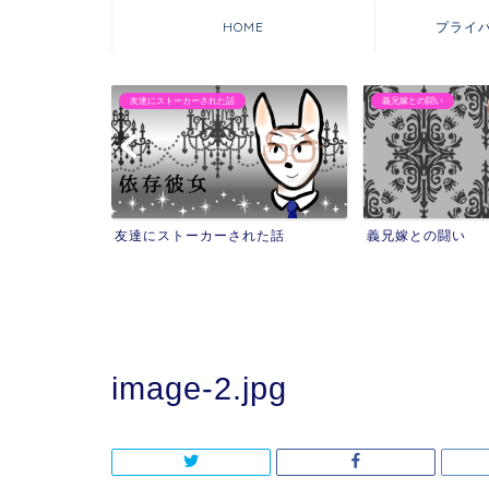
HOME
プライ
義兄嫁との闘い
マウンティング自撮りママ
れた話
義兄嫁との闘い
マウンティング自
を失った話
image-2.jpg