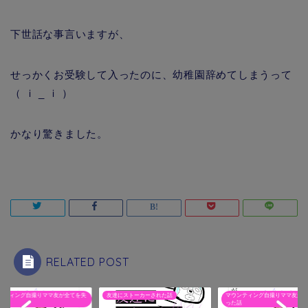
下世話な事言いますが、
せっかくお受験して入ったのに、幼稚園辞めてしまうって
（ ｉ _ ｉ ）
かなり驚きました。
RELATED POST
ンティング自撮りママ友が全てを失
友達にストーカーされた話
マウンティング自撮りママ友が全
話
った話