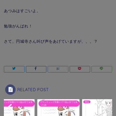
あつみはすごいよ。
勉強がんばれ！
さて、円城寺さん叫び声をあげていますが、、、？
RELATED POST
Blog
ンティング自撮りママ友が全てを失
マウンティング自撮りママ友が全
話
った話