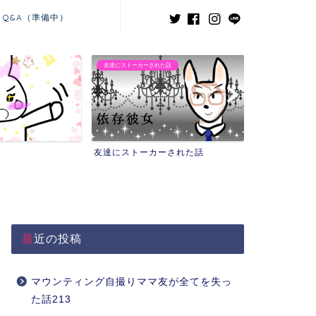
Q&A（準備中）
友達にストーカーされた話
義兄嫁との闘い
友達にストーカーされた話
義兄嫁との闘
最近の投稿
マウンティング自撮りママ友が全てを失っ
た話213