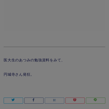
医大生のあつみの勉強資料をみて、
円城寺さん発狂。