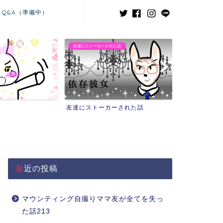
Q&A（準備中）
た話
義兄嫁との闘い
ーされた話
義兄嫁との闘い
最近の投稿
マウンティング自撮りママ友が全てを失っ
た話213