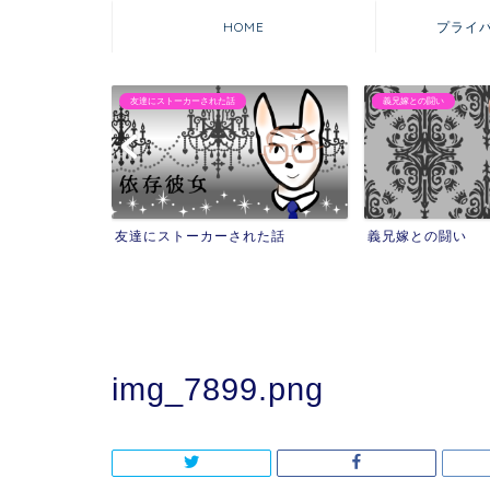
HOME
プライ
義兄嫁との闘い
マウンティング自撮りママ
れた話
義兄嫁との闘い
マウンティング自
を失った話
img_7899.png