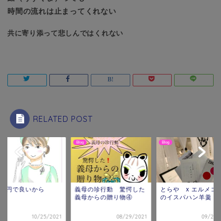
時間の流れは止まってくれない
共に寄り添って悲しんではくれない
RELATED POST
Blog
Blog
人１円で良いから
義母の珍行動 驚愕した
とらや x エルメコ
義母からの贈り物④
のイスパハン羊羹
10/25/2021
08/29/2021
09/23/