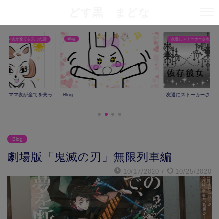
どす黒 まどな
Blog
りママ友が全てを失った話
友達にストーカーされた話
撮りママ友が全てを失っ
Blog
友達にストーカーされ
Blog
劇場版「鬼滅の刃」無限列車編
10/17/2020
/
10/25/2020