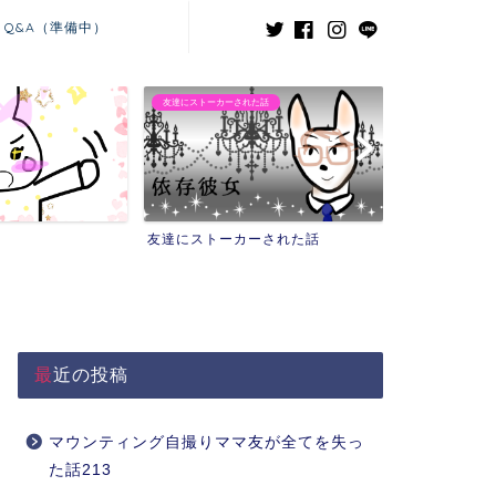
Q&A（準備中）
友達にストーカーされた話
義兄嫁との闘い
友達にストーカーされた話
義兄嫁との闘
最近の投稿
マウンティング自撮りママ友が全てを失っ
た話213