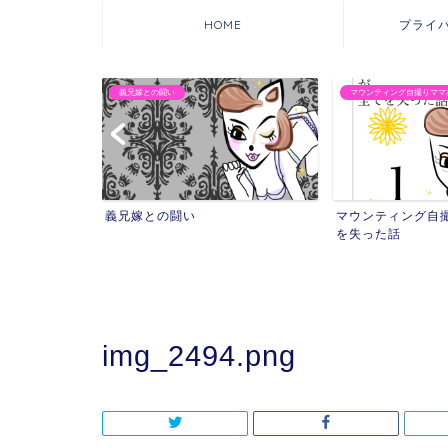
HOME
プライ
義兄嫁との闘い
マウンティング自撮りママ
れた話
義兄嫁との闘い
マウンティング自
を失った話
img_2494.png