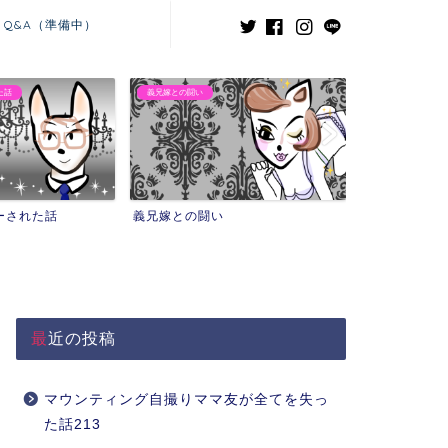
Q&A（準備中）
た話
義兄嫁との闘い
ーされた話
義兄嫁との闘い
最近の投稿
マウンティング自撮りママ友が全てを失っ
た話213