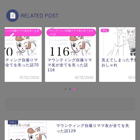
RELATED POST
Blog
ンティング自撮りママ友が全てを失
マウンティング自撮りママ友が全てを失
話
った話
ウンティング自撮りマ
マウンティング自撮りマ
見えてしまった予想
友が全てを失った話70
マ友が全てを失った話
おしゃれ
116
07/02/2020
10/15/2020
10/22/
マウンティング自撮りママ友が全てを失
った話129