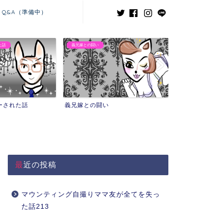
Q&A（準備中）
た話
義兄嫁との闘い
ーされた話
義兄嫁との闘い
最近の投稿
マウンティング自撮りママ友が全てを失っ
た話213