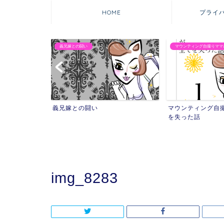
HOME
プライ
義兄嫁との闘い
マウンティング自撮りママ
れた話
義兄嫁との闘い
マウンティング自
を失った話
img_8283