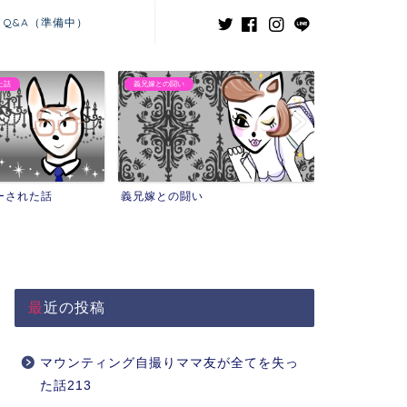
Q&A（準備中）
た話
義兄嫁との闘い
ーされた話
義兄嫁との闘い
最近の投稿
マウンティング自撮りママ友が全てを失っ
た話213