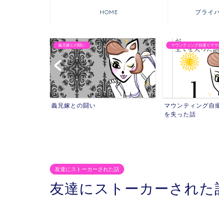
HOME
プライ
義兄嫁との闘い
マウンティング自撮りママ
れた話
義兄嫁との闘い
マウンティング自
を失った話
友達にストーカーされた話
友達にストーカーされた