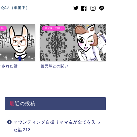
Q&A（準備中）
た話
義兄嫁との闘い
ーされた話
義兄嫁との闘い
最近の投稿
マウンティング自撮りママ友が全てを失っ
た話213