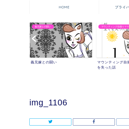
HOME
プライ
義兄嫁との闘い
マウンティング自撮りママ
れた話
義兄嫁との闘い
マウンティング自
を失った話
img_1106