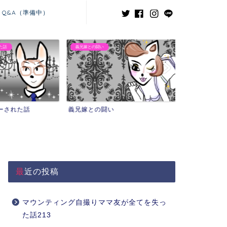
Q&A（準備中）
た話
義兄嫁との闘い
ーされた話
義兄嫁との闘い
最近の投稿
マウンティング自撮りママ友が全てを失っ
た話213