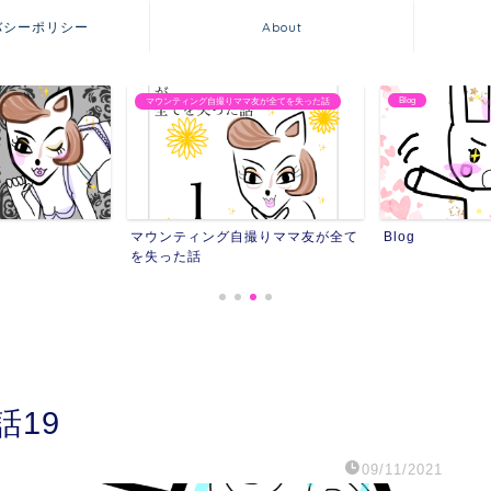
バシーポリシー
About
Blog
友が全てを失った話
友達にストーカーされ
撮りママ友が全て
Blog
友達にストーカ
19
09/11/2021