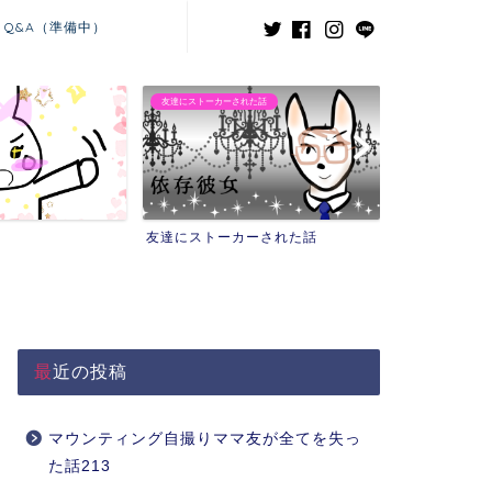
Q&A（準備中）
た話
義兄嫁との闘い
ーされた話
義兄嫁との闘い
最近の投稿
マウンティング自撮りママ友が全てを失っ
た話213