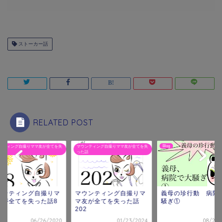
ストーカー話
RELATED POST
Blog
ンティング自撮りママ友が全てを失
マウンティング自撮りママ友が全てを失
話
った話
ウンティング自撮りマ
マウンティング自撮りマ
義母の珍行動 病院
友が全てを失った話8
マ友が全てを失った話
騒ぎ①
202
06/26/2020
01/23/2024
08/25/