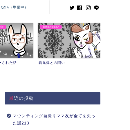
Q&A（準備中）
た話
義兄嫁との闘い
ーされた話
義兄嫁との闘い
最近の投稿
マウンティング自撮りママ友が全てを失っ
た話213