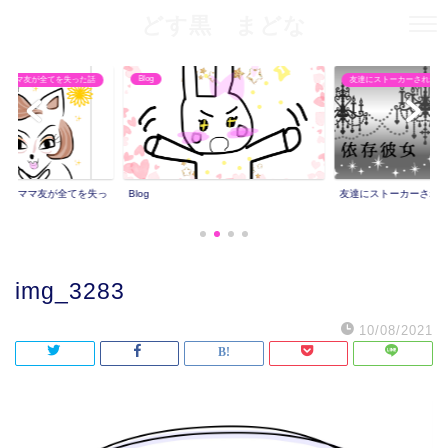
どす黒 まどな
Blog
りママ友が全てを失った話
友達にストーカーされた話
撮りママ友が全てを失っ
Blog
友達にストーカーされ
img_3283
10/08/2021