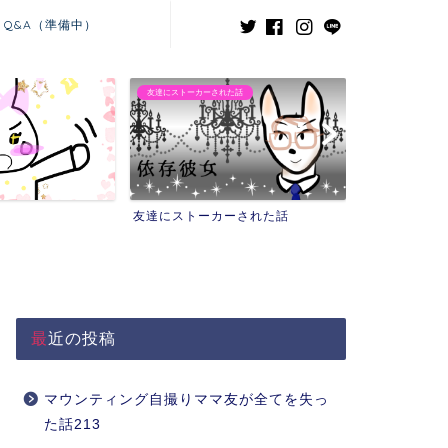
Q&A（準備中）
友達にストーカーされた話
義兄嫁との闘い
友達にストーカーされた話
義兄嫁との闘
最近の投稿
マウンティング自撮りママ友が全てを失っ
た話213