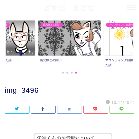
どす黒 まどな
れた話
義兄嫁との闘い
マウンティング自撮りママ
された話
義兄嫁との闘い
マウンティング自撮り
た話
img_3496
10/14/2021