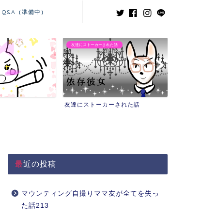
Q&A（準備中）
た話
義兄嫁との闘い
ーされた話
義兄嫁との闘い
最近の投稿
マウンティング自撮りママ友が全てを失っ
た話213