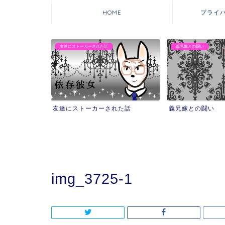
HOME
プライ
義兄嫁との闘い
マウンティング自撮りママ
れた話
義兄嫁との闘い
マウンティング自
を失った話
img_3725-1