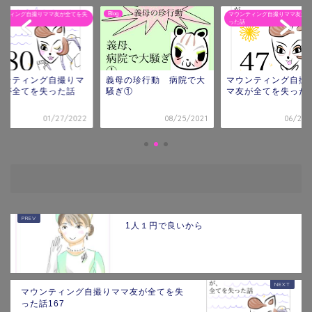
Blog
ンティング自撮りママ友が全てを失
マウンティング自撮りママ友が全
話
った話
ウンティング自撮りマ
義母の珍行動 病院で大
マウンティング自撮
友が全てを失った話
騒ぎ①
マ友が全てを失った話
0
01/27/2022
08/25/2021
06/27/
1人１円で良いから
マウンティング自撮りママ友が全てを失
った話167