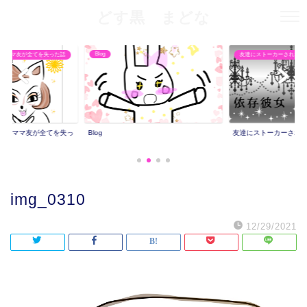
どす黒 まどな
Blog
りママ友が全てを失った話
友達にストーカーされた話
撮りママ友が全てを失っ
Blog
友達にストーカーされ
img_0310
12/29/2021