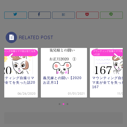
RELATED POST
ンティング自撮りママ友が全てを失
漫画
マウンティング自撮りママ友が全
話
った話
ウンティング自撮りマ
義兄嫁との闘い【2020
マウンティング自撮
友が全てを失った話20
お正月1】
マ友が全てを失った
167
06/26/2020
01/01/2021
11/07/