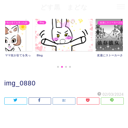
どす黒 まどな
Blog
りママ友が全てを失った話
友達にストーカーされた話
撮りママ友が全てを失っ
Blog
友達にストーカーされ
img_0880
02/03/2024