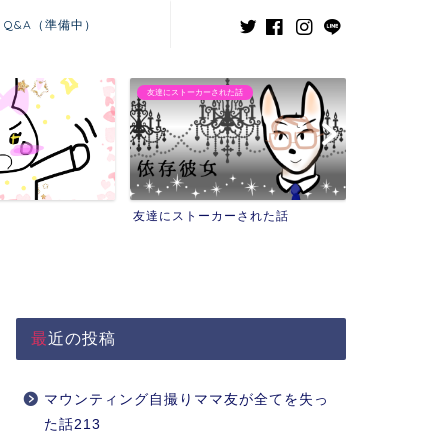
Q&A（準備中）
友達にストーカーされた話
義兄嫁との闘い
友達にストーカーされた話
義兄嫁との闘い
最近の投稿
マウンティング自撮りママ友が全てを失っ
た話213