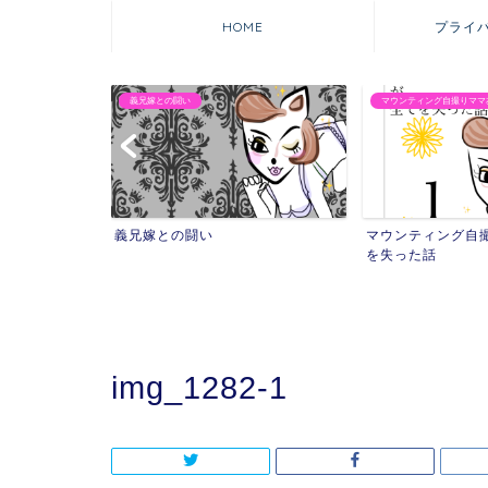
HOME
プライ
義兄嫁との闘い
マウンティング自撮りママ
れた話
義兄嫁との闘い
マウンティング自
を失った話
img_1282-1