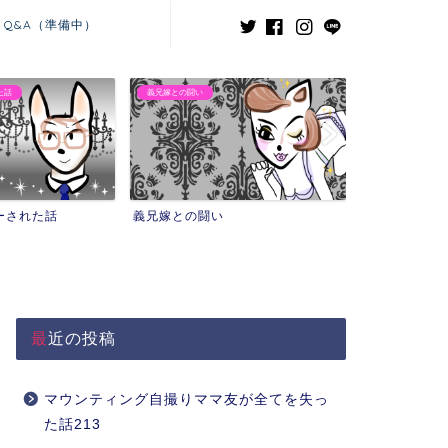
Q&A（準備中）
た話
義兄嫁との闘い
ーされた話
義兄嫁との闘い
最近の投稿
マウンティング自撮りママ友が全てを失っ
た話213