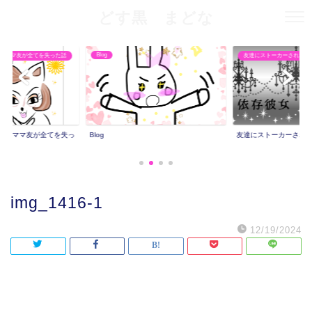
どす黒 まどな
Blog
りママ友が全てを失った話
友達にストーカーされた話
撮りママ友が全てを失っ
Blog
友達にストーカーされ
img_1416-1
12/19/2024