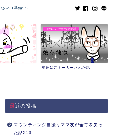
Q&A（準備中）
友達にストーカーされた話
義兄嫁との闘い
友達にストーカーされた話
義兄嫁との闘
最近の投稿
マウンティング自撮りママ友が全てを失っ
た話213