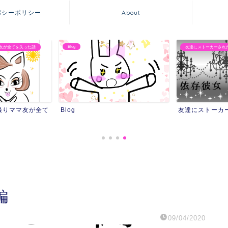
バシーポリシー
About
Blog
友が全てを失った話
友達にストーカーされ
撮りママ友が全て
Blog
友達にストーカ
編
09/04/2020