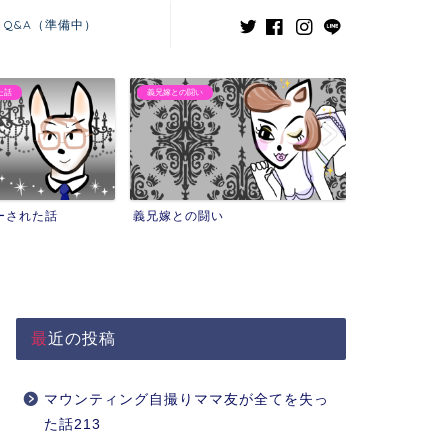
Q&A（準備中）
た話
義兄嫁との闘い
ーされた話
義兄嫁との闘い
最近の投稿
マウンティング自撮りママ友が全てを失っ
た話213