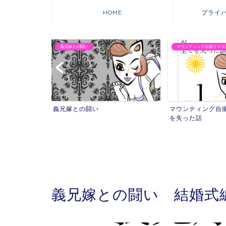
HOME
プライ
義兄嫁との闘い
マウンティング自撮りママ
れた話
義兄嫁との闘い
マウンティング自
を失った話
漫画
義兄嫁との闘い 結婚式